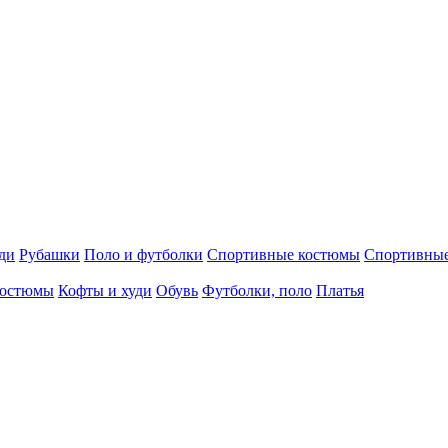
ди
Рубашки
Поло и футболки
Спортивные костюмы
Спортивны
остюмы
Кофты и худи
Обувь
Футболки, поло
Платья