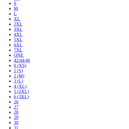
S
M
L
XL
2XL
3XL
4XL
5XL
6XL
7XL
ONE
42/44/46
0 (XS)
1 (S)
2 (M)
3 (L)
4 (XL)
5 (2XL)
6 (3XL)
26
27
28
29
30
31