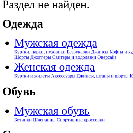
Раздел не найден.
Одежда
Мужская одежда
Куртки, парки, пуховики
Безрукавки
Джинсы
Кофты и ху
Шорты
Джоггеры
Свитеры и водолазки
Оверсайз
Женская одежда
Куртки и жилеты
Аксессуары
Джинсы, штаны и шорты
К
Обувь
Мужская обувь
Ботинки
Шлепанцы
Спортивные кроссовки