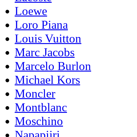
Loewe
Loro Piana
Lоuis Vuittоn
Marc Jacobs
Marcelo Burlon
Michael Kors
Mоnсlеr
Montblanc
Moschino
Napapijri