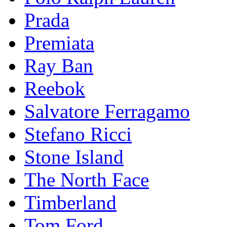
Prada
Premiata
Ray Ban
Reebok
Salvatore Ferragamo
Stefano Ricci
Stоnе Islаnd
The North Face
Timberland
Tom Ford