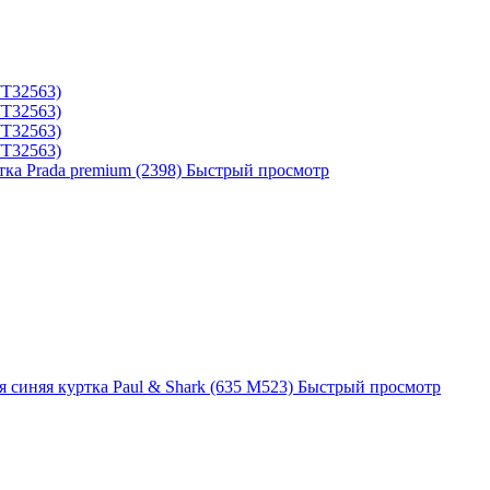
ка Prada premium (2398)
Быстрый просмотр
 синяя куртка Paul & Shark (635 M523)
Быстрый просмотр