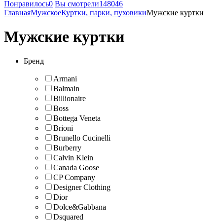
Понравилось
0
Вы смотрели
148046
Главная
Мужское
Куртки, парки, пуховики
Мужские куртки
Мужские куртки
Бренд
Armani
Balmain
Billionaire
Boss
Bottega Veneta
Brioni
Brunello Cucinelli
Burberry
Calvin Klein
Canada Goose
CP Company
Designer Clothing
Dior
Dolce&Gabbana
Dsquared