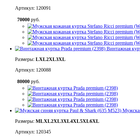
Артикул: 120091
70000
руб.
Винтажная курт
Размеры:
L
XL
2XL
3XL
Артикул: 120088
80000
руб.
Мужская
Размеры:
M
L
XL
2XL
3XL
4XL
5XL
6XL
Артикул: 120345