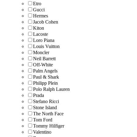
Etro
Gucci
Hermes
Jacob Cohen
Kiton
Lacoste
Loro Piana
Lоuis Vuittоn
Mоnсlеr
Neil Barrett
Off-White
Palm Angels
Paul & Shark
Philipp Plein
Polo Ralph Lauren
Prada
Stefano Ricci
Stоnе Islаnd
The North Face
Tom Ford
Tommy Hilfiger
Valentino