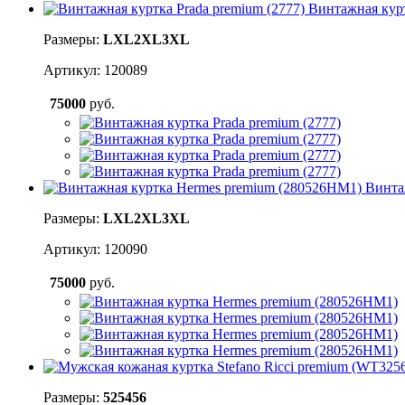
Винтажная курт
Размеры:
L
XL
2XL
3XL
Артикул: 120089
75000
руб.
Винта
Размеры:
L
XL
2XL
3XL
Артикул: 120090
75000
руб.
Размеры:
52
54
56