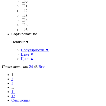
0
1
2
3
4
5
6
Сортировать по
Новизне
▼
Популярности
▼
Цене
▼
Цене
▲
Показывать по:
24
48
Все
1
2
3
...
11
12
Следующая
→