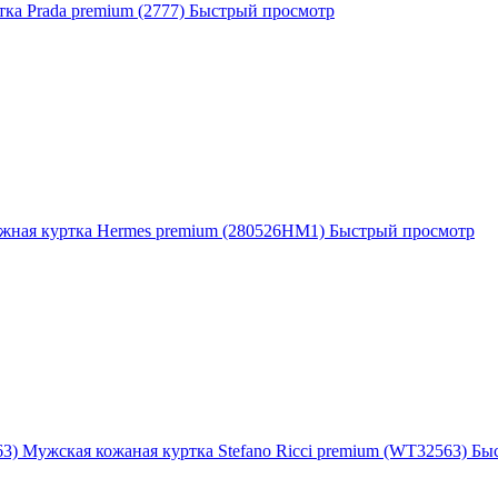
ка Prada premium (2777)
Быстрый просмотр
жная куртка Hermes premium (280526HM1)
Быстрый просмотр
Мужская кожаная куртка Stefano Ricci premium (WT32563)
Бы