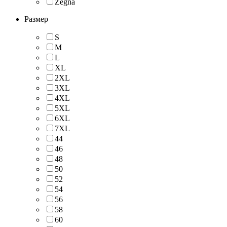
Zegna
Размер
S
M
L
XL
2XL
3XL
4XL
5XL
6XL
7XL
44
46
48
50
52
54
56
58
60