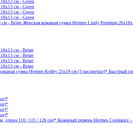
Женская кожаная сумка Hermes Lindy Premium 26x18x1
ожаная сумка Hermes Kelley 25x19 см (3 расцветки)*
Быстрый пр
Кожаный ремень Hermes Constance - G