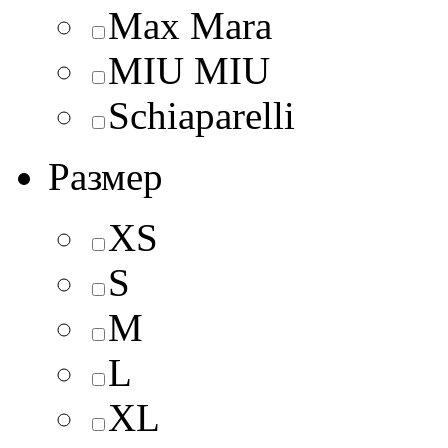
Max Mara
MIU MIU
Schiaparelli
Размер
XS
S
M
L
XL