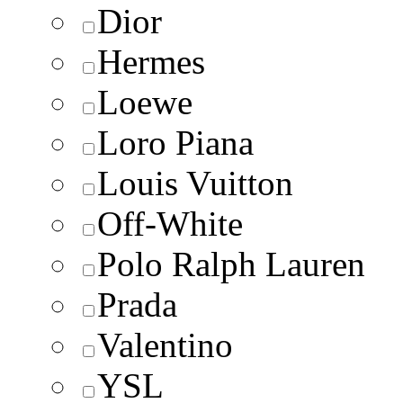
Dior
Hermes
Loewe
Loro Piana
Lоuis Vuittоn
Off-White
Polo Ralph Lauren
Prada
Valentino
YSL