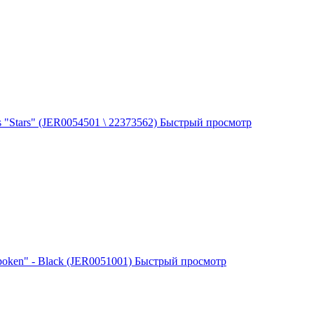
 "Stars" (JER0054501 \ 22373562)
Быстрый просмотр
oken" - Black (JER0051001)
Быстрый просмотр