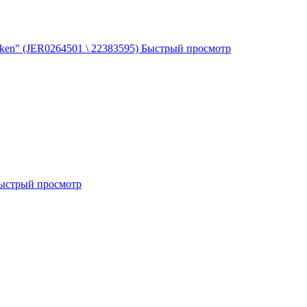
ken" (JER0264501 \ 22383595)
Быстрый просмотр
ыстрый просмотр