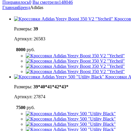
Понравилось
0
Вы смотрели
148046
Главная
Бренд
Adidas
Кроссов
Размеры:
39
Артикул: 26583
8000
руб.
Кроссовки Ad
Размеры:
39*
40*
41*
42*
43*
Артикул: 27874
7500
руб.