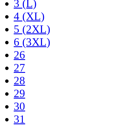
3 (L)
4 (XL)
5 (2XL)
6 (3XL)
26
27
28
29
30
31