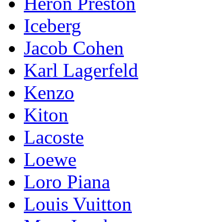
Heron Preston
Iceberg
Jacob Cohen
Karl Lagerfeld
Kenzo
Kiton
Lacoste
Loewe
Loro Piana
Lоuis Vuittоn