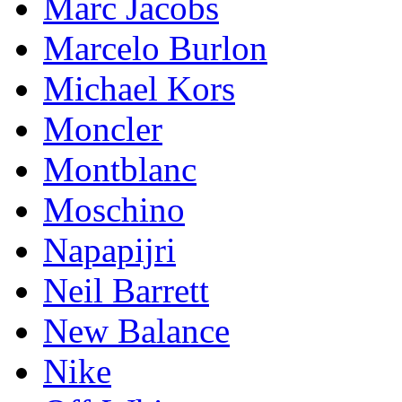
Marc Jacobs
Marcelo Burlon
Michael Kors
Mоnсlеr
Montblanc
Moschino
Napapijri
Neil Barrett
New Balance
Nike