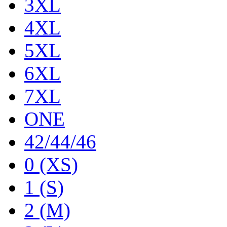
3XL
4XL
5XL
6XL
7XL
ONE
42/44/46
0 (XS)
1 (S)
2 (M)