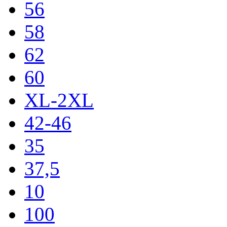
56
58
62
60
XL-2XL
42-46
35
37,5
10
100