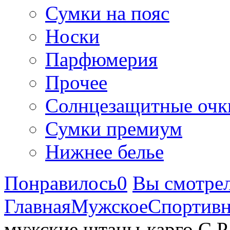
Сумки на пояс
Носки
Парфюмерия
Прочее
Солнцезащитные очк
Сумки премиум
Нижнее белье
Понравилось
0
Вы смотре
Главная
Мужское
Спортив
мужские штаны-карго C.P.