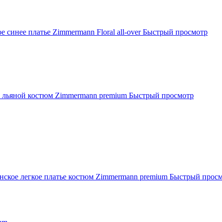
е синее платье Zimmermann Floral all-over
Быстрый просмотр
 льяной костюм Zimmermann premium
Быстрый просмотр
нское легкое платье костюм Zimmermann premium
Быстрый прос