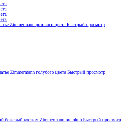
атье Zimmermann розового цвета
Быстрый просмотр
атье Zimmermann голубого цвета
Быстрый просмотр
й бежевый костюм Zimmermann premium
Быстрый просмотр