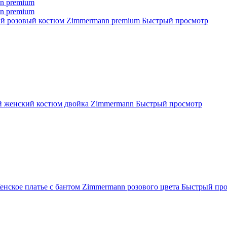
й розовый костюм Zimmermann premium
Быстрый просмотр
 женский костюм двойка Zimmermann
Быстрый просмотр
енское платье с бантом Zimmermann розового цвета
Быстрый пр