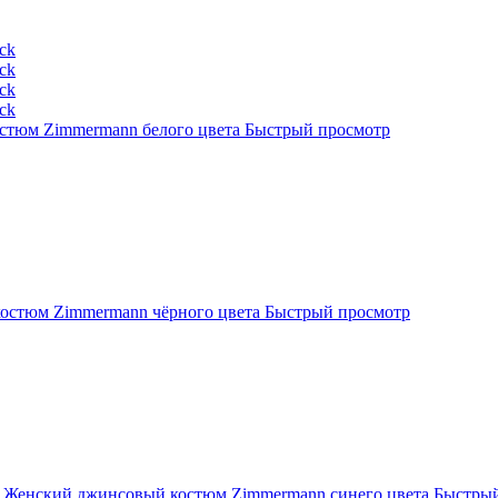
стюм Zimmermann белого цвета
Быстрый просмотр
остюм Zimmermann чёрного цвета
Быстрый просмотр
Женский джинсовый костюм Zimmermann синего цвета
Быстрый