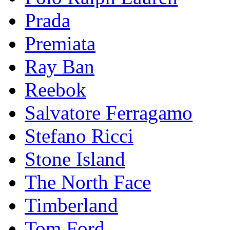
Prada
Premiata
Ray Ban
Reebok
Salvatore Ferragamo
Stefano Ricci
Stоnе Islаnd
The North Face
Timberland
Tom Ford