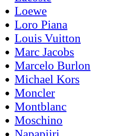
Loewe
Loro Piana
Lоuis Vuittоn
Marc Jacobs
Marcelo Burlon
Michael Kors
Mоnсlеr
Montblanc
Moschino
Napapijri