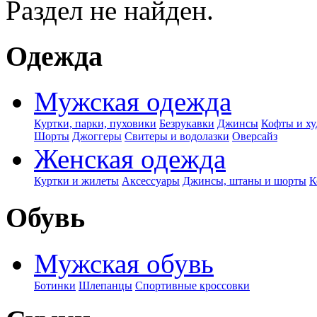
Раздел не найден.
Одежда
Мужская одежда
Куртки, парки, пуховики
Безрукавки
Джинсы
Кофты и ху
Шорты
Джоггеры
Свитеры и водолазки
Оверсайз
Женская одежда
Куртки и жилеты
Аксессуары
Джинсы, штаны и шорты
К
Обувь
Мужская обувь
Ботинки
Шлепанцы
Спортивные кроссовки