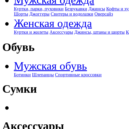
Куртки, парки, пуховики
Безрукавки
Джинсы
Кофты и ху
Шорты
Джоггеры
Свитеры и водолазки
Оверсайз
Женская одежда
Куртки и жилеты
Аксессуары
Джинсы, штаны и шорты
К
Обувь
Мужская обувь
Ботинки
Шлепанцы
Спортивные кроссовки
Сумки
Аксессуары