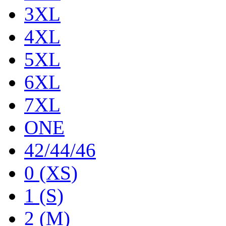
3XL
4XL
5XL
6XL
7XL
ONE
42/44/46
0 (XS)
1 (S)
2 (M)