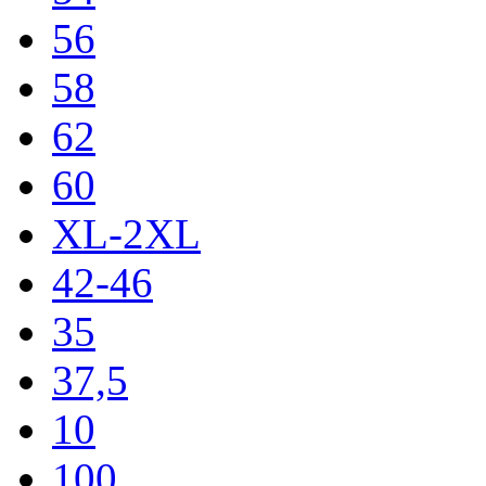
56
58
62
60
XL-2XL
42-46
35
37,5
10
100