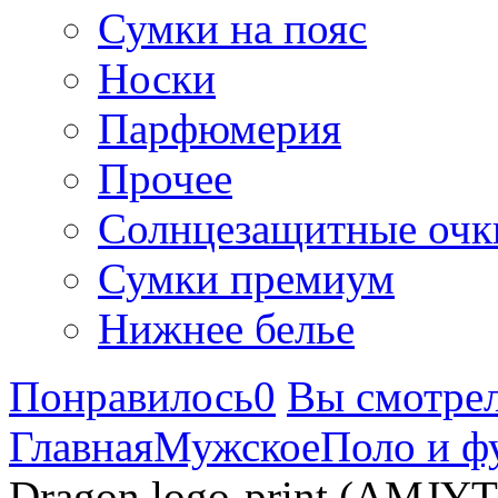
Сумки на пояс
Носки
Парфюмерия
Прочее
Солнцезащитные очк
Сумки премиум
Нижнее белье
Понравилось
0
Вы смотре
Главная
Мужское
Поло и ф
Dragon logo-print (AMJY