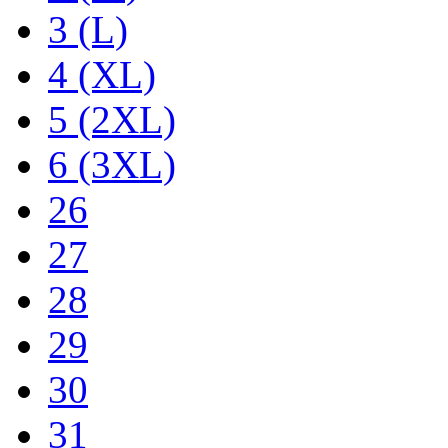
3 (L)
4 (XL)
5 (2XL)
6 (3XL)
26
27
28
29
30
31