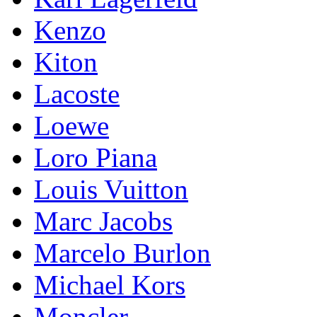
Kenzo
Kiton
Lacoste
Loewe
Loro Piana
Lоuis Vuittоn
Marc Jacobs
Marcelo Burlon
Michael Kors
Mоnсlеr