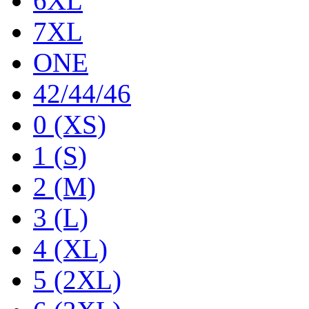
6XL
7XL
ONE
42/44/46
0 (XS)
1 (S)
2 (M)
3 (L)
4 (XL)
5 (2XL)