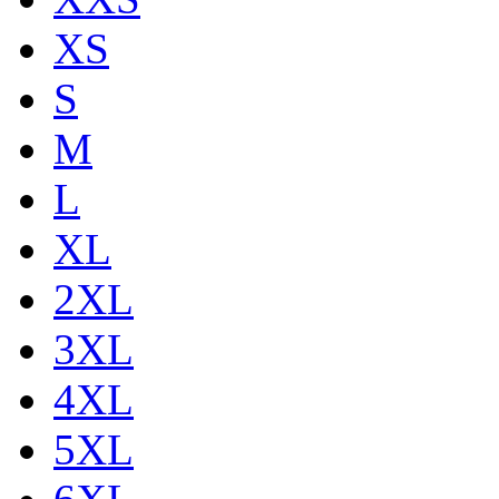
XS
S
M
L
XL
2XL
3XL
4XL
5XL