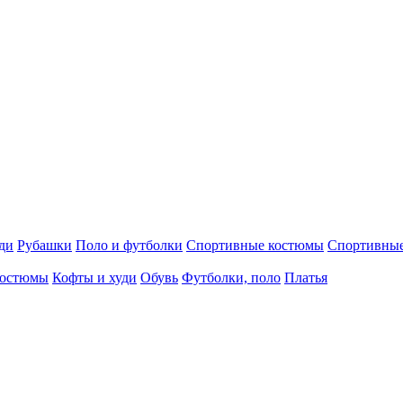
ди
Рубашки
Поло и футболки
Спортивные костюмы
Спортивны
остюмы
Кофты и худи
Обувь
Футболки, поло
Платья