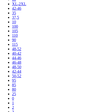
XL-2XL
42-46
35
37,5
10
100
105
110
90
115
48-52
40-42
44-46
46-48
48-50
42-44
50-52
95
85
80
25
0
1
2
3