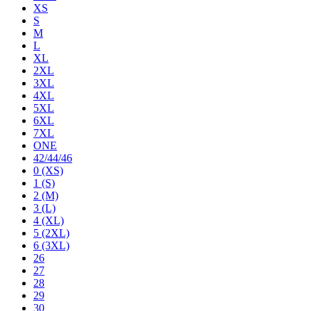
XS
S
M
L
XL
2XL
3XL
4XL
5XL
6XL
7XL
ONE
42/44/46
0 (XS)
1 (S)
2 (M)
3 (L)
4 (XL)
5 (2XL)
6 (3XL)
26
27
28
29
30