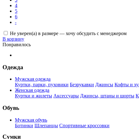
4
5
6
-
Не уверен(а) в размере — хочу обсудить с менеджером
В корзину
Понравилось
Одежда
Мужская одежда
Куртки, парки, пуховики
Безрукавки
Джинсы
Кофты и ху
Женская одежда
Куртки и жилеты
Аксессуары
Джинсы, штаны и шорты
К
Обувь
Мужская обувь
Ботинки
Шлепанцы
Спортивные кроссовки
Сумки