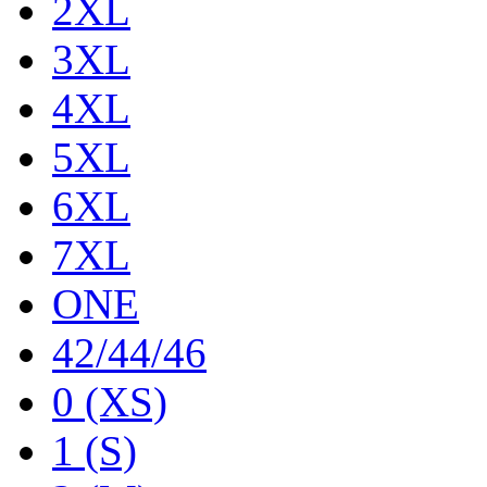
2XL
3XL
4XL
5XL
6XL
7XL
ONE
42/44/46
0 (XS)
1 (S)