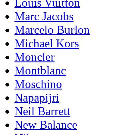
Lоuis Vuittоn
Marc Jacobs
Marcelo Burlon
Michael Kors
Mоnсlеr
Montblanc
Moschino
Napapijri
Neil Barrett
New Balance