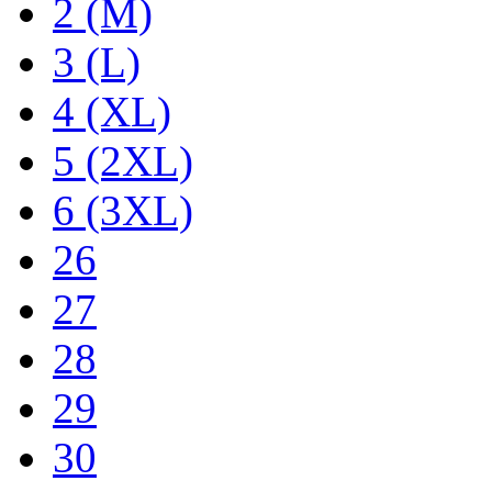
2 (M)
3 (L)
4 (XL)
5 (2XL)
6 (3XL)
26
27
28
29
30