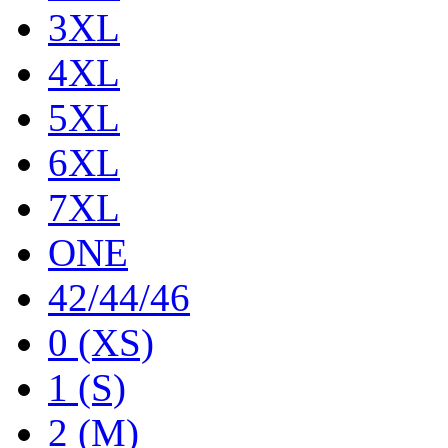
3XL
4XL
5XL
6XL
7XL
ONE
42/44/46
0 (XS)
1 (S)
2 (M)