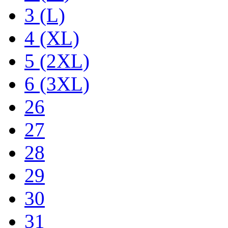
3 (L)
4 (XL)
5 (2XL)
6 (3XL)
26
27
28
29
30
31