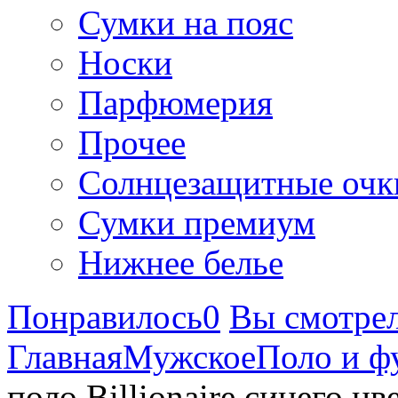
Сумки на пояс
Носки
Парфюмерия
Прочее
Солнцезащитные очк
Сумки премиум
Нижнее белье
Понравилось
0
Вы смотре
Главная
Мужское
Поло и ф
поло Billionaire синего цв