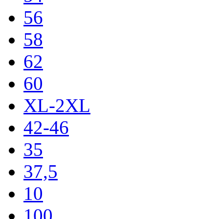
56
58
62
60
XL-2XL
42-46
35
37,5
10
100