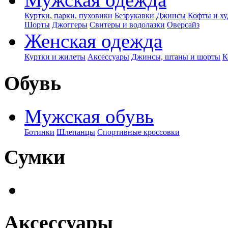
Куртки, парки, пуховики
Безрукавки
Джинсы
Кофты и ху
Шорты
Джоггеры
Свитеры и водолазки
Оверсайз
Женская одежда
Куртки и жилеты
Аксессуары
Джинсы, штаны и шорты
К
Обувь
Мужская обувь
Ботинки
Шлепанцы
Спортивные кроссовки
Сумки
Аксессуары