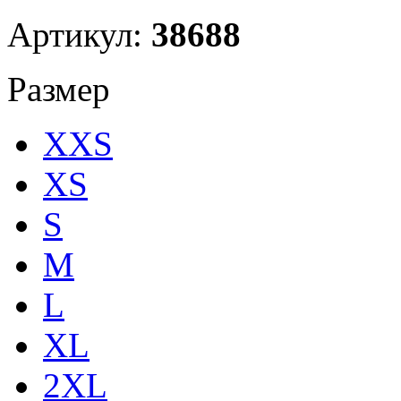
Артикул:
38688
Размер
XXS
XS
S
M
L
XL
2XL