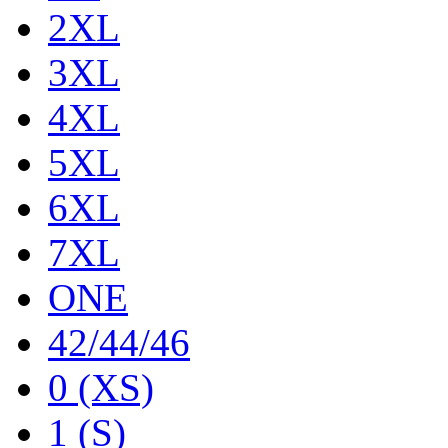
2XL
3XL
4XL
5XL
6XL
7XL
ONE
42/44/46
0 (XS)
1 (S)