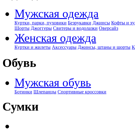
Мужская одежда
Куртки, парки, пуховики
Безрукавки
Джинсы
Кофты и ху
Шорты
Джоггеры
Свитеры и водолазки
Оверсайз
Женская одежда
Куртки и жилеты
Аксессуары
Джинсы, штаны и шорты
К
Обувь
Мужская обувь
Ботинки
Шлепанцы
Спортивные кроссовки
Сумки