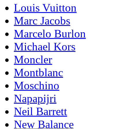
Lоuis Vuittоn
Marc Jacobs
Marcelo Burlon
Michael Kors
Mоnсlеr
Montblanc
Moschino
Napapijri
Neil Barrett
New Balance