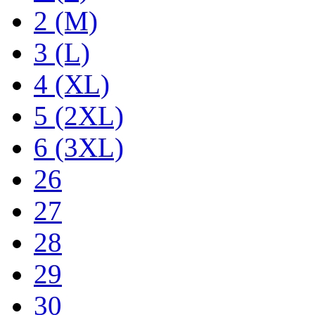
2 (M)
3 (L)
4 (XL)
5 (2XL)
6 (3XL)
26
27
28
29
30