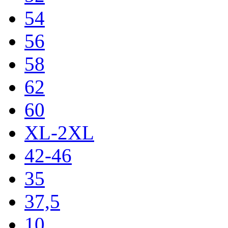
54
56
58
62
60
XL-2XL
42-46
35
37,5
10