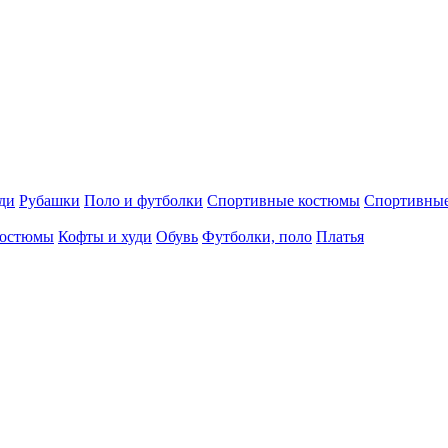
ди
Рубашки
Поло и футболки
Спортивные костюмы
Спортивны
остюмы
Кофты и худи
Обувь
Футболки, поло
Платья