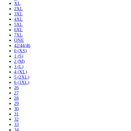
XL
2XL
3XL
4XL
5XL
6XL
7XL
ONE
42/44/46
0 (XS)
1 (S)
2 (M)
3 (L)
4 (XL)
5 (2XL)
6 (3XL)
26
27
28
29
30
31
32
33
34