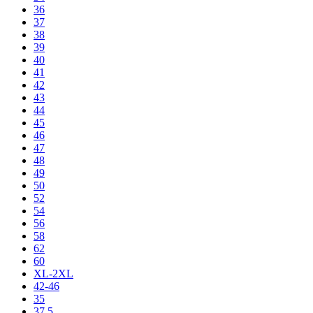
36
37
38
39
40
41
42
43
44
45
46
47
48
49
50
52
54
56
58
62
60
XL-2XL
42-46
35
37,5