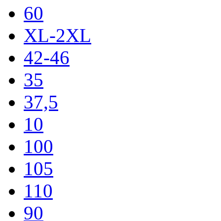
60
XL-2XL
42-46
35
37,5
10
100
105
110
90