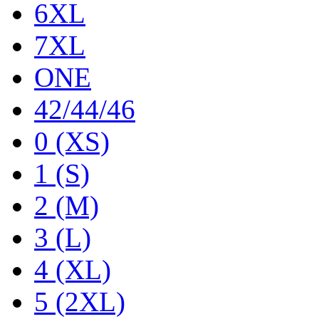
6XL
7XL
ONE
42/44/46
0 (XS)
1 (S)
2 (M)
3 (L)
4 (XL)
5 (2XL)