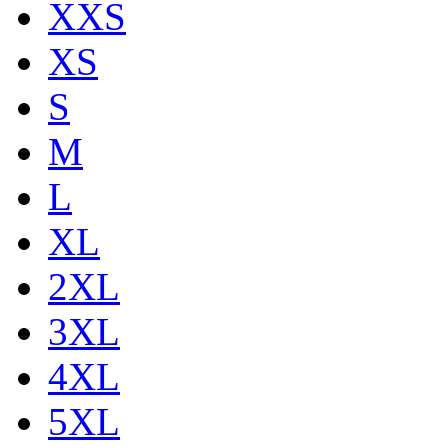
XXS
XS
S
M
L
XL
2XL
3XL
4XL
5XL