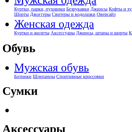
Куртки, парки, пуховики
Безрукавки
Джинсы
Кофты и ху
Шорты
Джоггеры
Свитеры и водолазки
Оверсайз
Женская одежда
Куртки и жилеты
Аксессуары
Джинсы, штаны и шорты
К
Обувь
Мужская обувь
Ботинки
Шлепанцы
Спортивные кроссовки
Сумки
Аксессуары