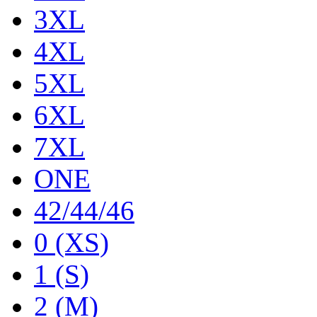
3XL
4XL
5XL
6XL
7XL
ONE
42/44/46
0 (XS)
1 (S)
2 (M)