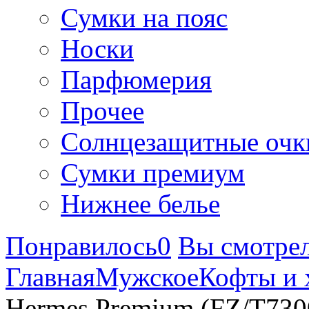
Сумки на пояс
Носки
Парфюмерия
Прочее
Солнцезащитные очк
Сумки премиум
Нижнее белье
Понравилось
0
Вы смотре
Главная
Мужское
Кофты и 
Hermes Premium (FZ/T730