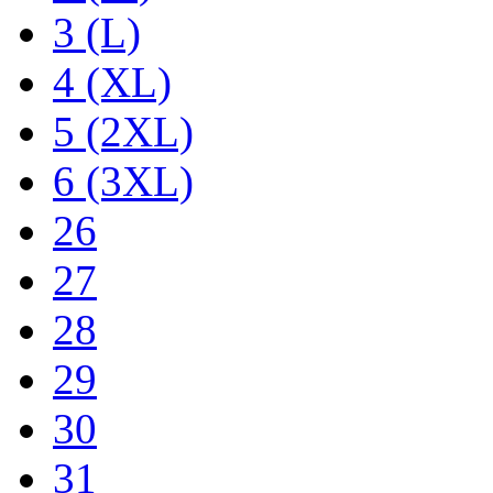
3 (L)
4 (XL)
5 (2XL)
6 (3XL)
26
27
28
29
30
31