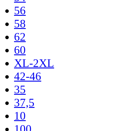
56
58
62
60
XL-2XL
42-46
35
37,5
10
100