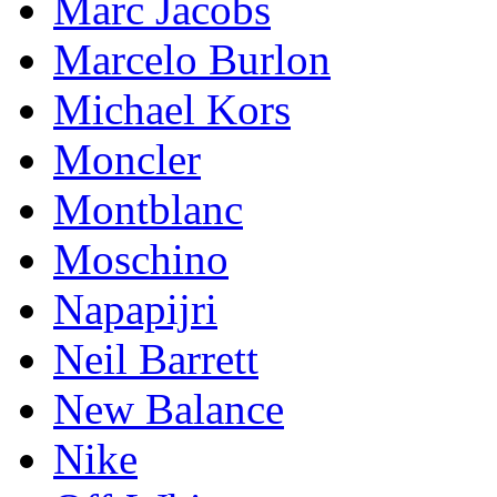
Marc Jacobs
Marcelo Burlon
Michael Kors
Mоnсlеr
Montblanc
Moschino
Napapijri
Neil Barrett
New Balance
Nike