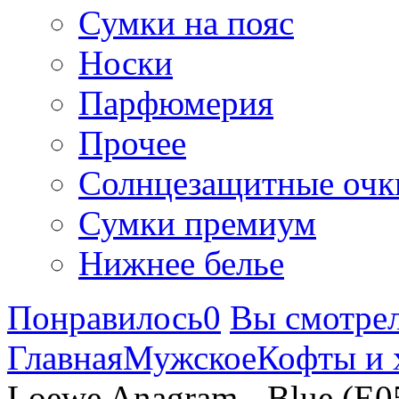
Сумки на пояс
Носки
Парфюмерия
Прочее
Солнцезащитные очк
Сумки премиум
Нижнее белье
Понравилось
0
Вы смотре
Главная
Мужское
Кофты и 
Loewe Anagram - Blue (E0