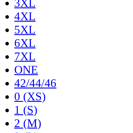
3XL
4XL
5XL
6XL
7XL
ONE
42/44/46
0 (XS)
1 (S)
2 (M)