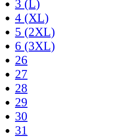
3 (L)
4 (XL)
5 (2XL)
6 (3XL)
26
27
28
29
30
31