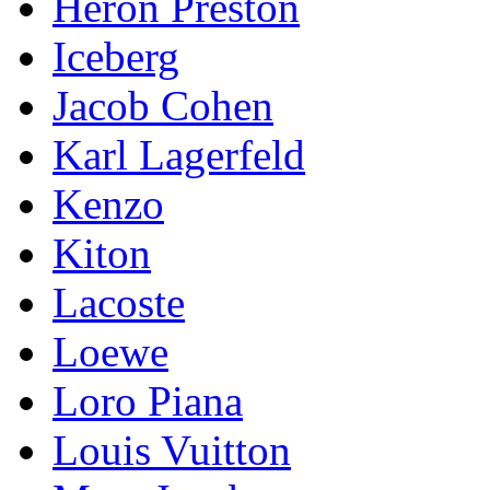
Heron Preston
Iceberg
Jacob Cohen
Karl Lagerfeld
Kenzo
Kiton
Lacoste
Loewe
Loro Piana
Lоuis Vuittоn