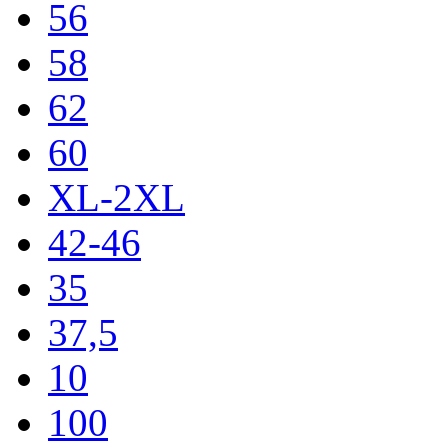
56
58
62
60
XL-2XL
42-46
35
37,5
10
100