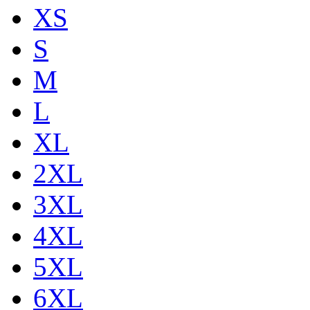
XS
S
M
L
XL
2XL
3XL
4XL
5XL
6XL