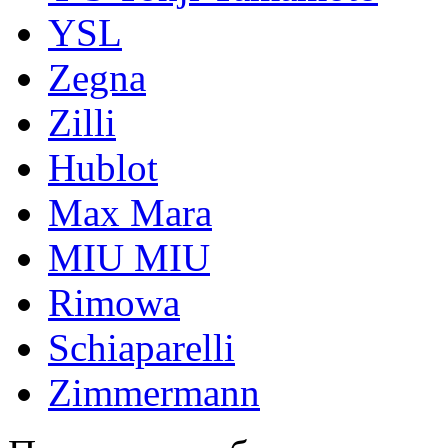
YSL
Zegna
Zilli
Hublot
Max Mara
MIU MIU
Rimowa
Schiaparelli
Zimmermann