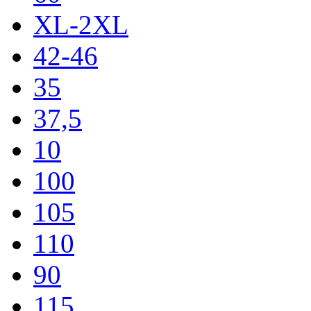
XL-2XL
42-46
35
37,5
10
100
105
110
90
115