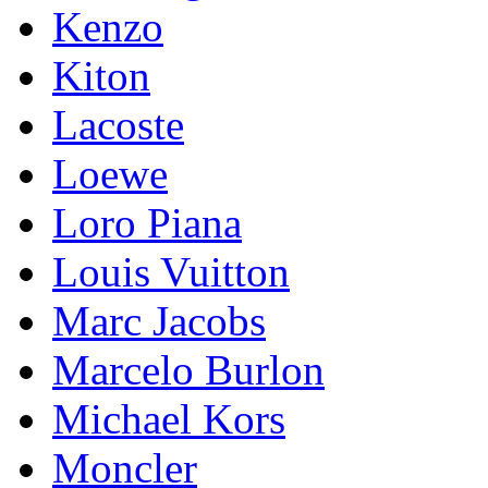
Kenzo
Kiton
Lacoste
Loewe
Loro Piana
Lоuis Vuittоn
Marc Jacobs
Marcelo Burlon
Michael Kors
Mоnсlеr