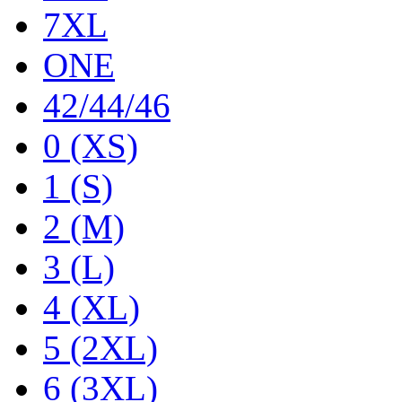
7XL
ONE
42/44/46
0 (XS)
1 (S)
2 (M)
3 (L)
4 (XL)
5 (2XL)
6 (3XL)