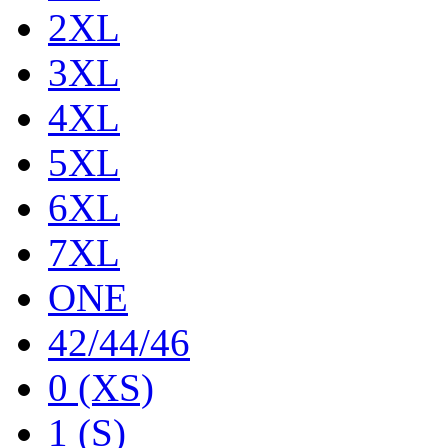
2XL
3XL
4XL
5XL
6XL
7XL
ONE
42/44/46
0 (XS)
1 (S)