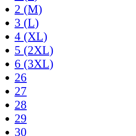
2 (M)
3 (L)
4 (XL)
5 (2XL)
6 (3XL)
26
27
28
29
30