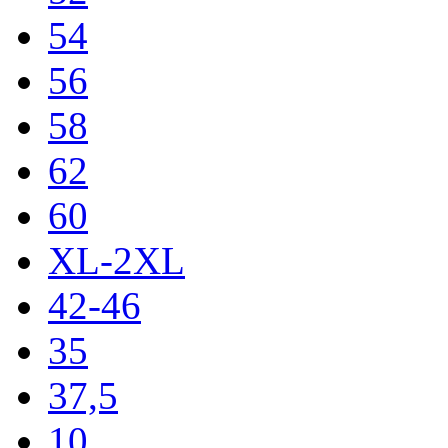
54
56
58
62
60
XL-2XL
42-46
35
37,5
10