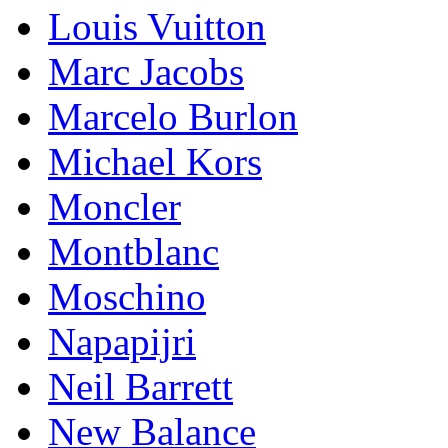
Lоuis Vuittоn
Marc Jacobs
Marcelo Burlon
Michael Kors
Mоnсlеr
Montblanc
Moschino
Napapijri
Neil Barrett
New Balance