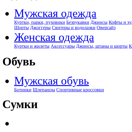
Мужская одежда
Куртки, парки, пуховики
Безрукавки
Джинсы
Кофты и ху
Шорты
Джоггеры
Свитеры и водолазки
Оверсайз
Женская одежда
Куртки и жилеты
Аксессуары
Джинсы, штаны и шорты
К
Обувь
Мужская обувь
Ботинки
Шлепанцы
Спортивные кроссовки
Сумки