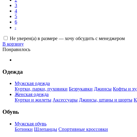
3
4
5
6
-
Не уверен(а) в размере — хочу обсудить с менеджером
В корзину
Понравилось
Одежда
Мужская одежда
Куртки, парки, пуховики
Безрукавки
Джинсы
Кофты и ху
Женская одежда
Куртки и жилеты
Аксессуары
Джинсы, штаны и шорты
К
Обувь
Мужская обувь
Ботинки
Шлепанцы
Спортивные кроссовки