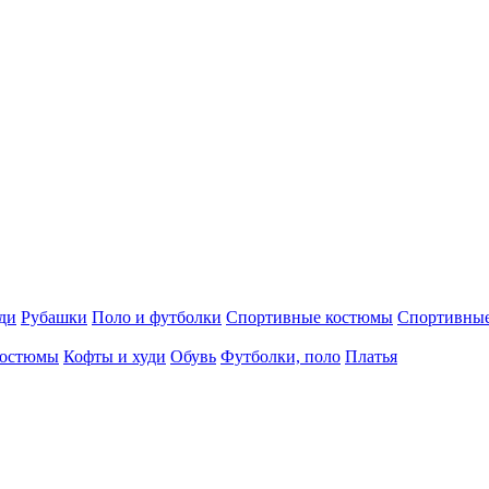
ди
Рубашки
Поло и футболки
Спортивные костюмы
Спортивны
остюмы
Кофты и худи
Обувь
Футболки, поло
Платья