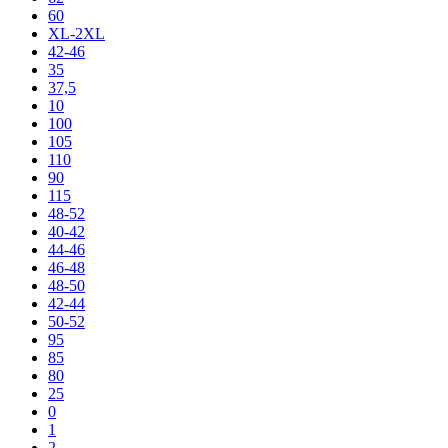
60
XL-2XL
42-46
35
37,5
10
100
105
110
90
115
48-52
40-42
44-46
46-48
48-50
42-44
50-52
95
85
80
25
0
1
2