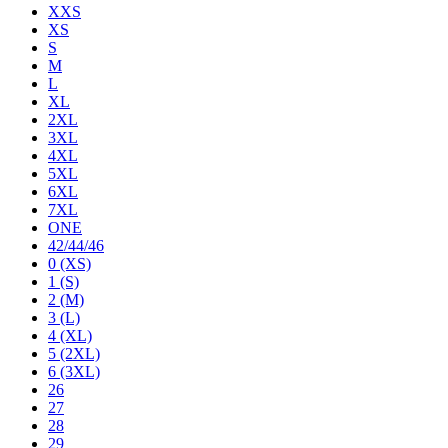
XXS
XS
S
M
L
XL
2XL
3XL
4XL
5XL
6XL
7XL
ONE
42/44/46
0 (XS)
1 (S)
2 (M)
3 (L)
4 (XL)
5 (2XL)
6 (3XL)
26
27
28
29