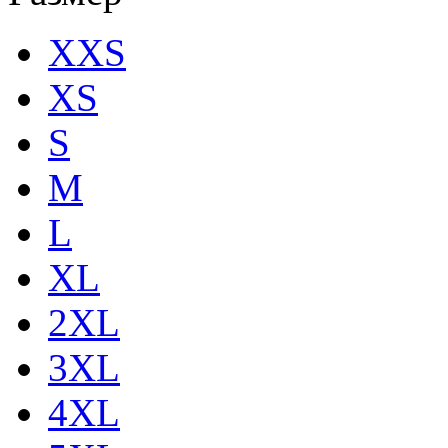
XXS
XS
S
M
L
XL
2XL
3XL
4XL