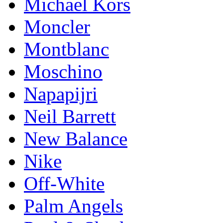
Michael Kors
Mоnсlеr
Montblanc
Moschino
Napapijri
Neil Barrett
New Balance
Nike
Off-White
Palm Angels