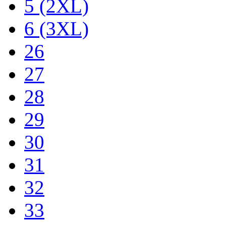
5 (2XL)
6 (3XL)
26
27
28
29
30
31
32
33