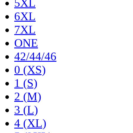
5XL
6XL
7XL
ONE
42/44/46
0 (XS)
1 (S)
2 (M)
3 (L)
4 (XL)