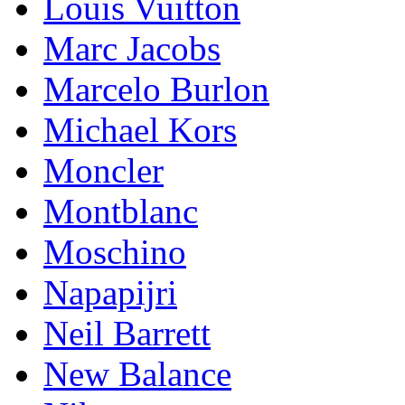
Lоuis Vuittоn
Marc Jacobs
Marcelo Burlon
Michael Kors
Mоnсlеr
Montblanc
Moschino
Napapijri
Neil Barrett
New Balance