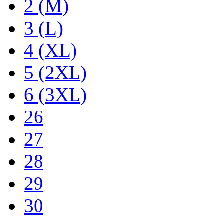
2 (M)
3 (L)
4 (XL)
5 (2XL)
6 (3XL)
26
27
28
29
30