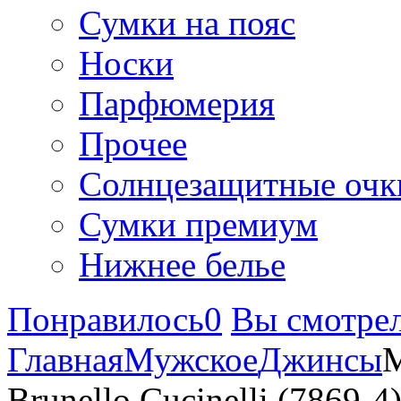
Сумки на пояс
Носки
Парфюмерия
Прочее
Солнцезащитные очк
Сумки премиум
Нижнее белье
Понравилось
0
Вы смотре
Главная
Мужское
Джинсы
М
Brunello Cucinelli (7869-4