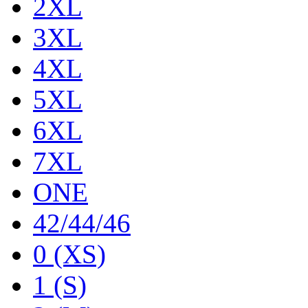
2XL
3XL
4XL
5XL
6XL
7XL
ONE
42/44/46
0 (XS)
1 (S)