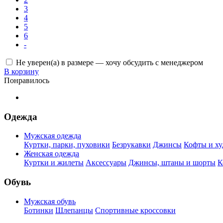
3
4
5
6
-
Не уверен(а) в размере — хочу обсудить с менеджером
В корзину
Понравилось
Одежда
Мужская одежда
Куртки, парки, пуховики
Безрукавки
Джинсы
Кофты и ху
Женская одежда
Куртки и жилеты
Аксессуары
Джинсы, штаны и шорты
К
Обувь
Мужская обувь
Ботинки
Шлепанцы
Спортивные кроссовки