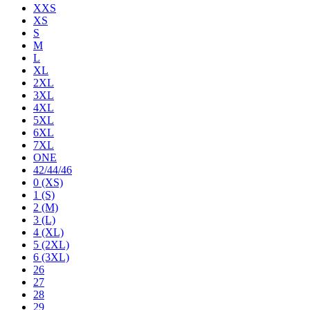
XXS
XS
S
M
L
XL
2XL
3XL
4XL
5XL
6XL
7XL
ONE
42/44/46
0 (XS)
1 (S)
2 (M)
3 (L)
4 (XL)
5 (2XL)
6 (3XL)
26
27
28
29