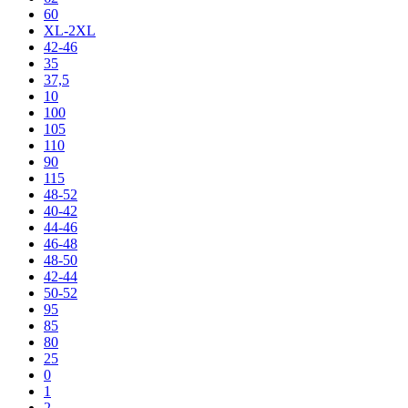
60
XL-2XL
42-46
35
37,5
10
100
105
110
90
115
48-52
40-42
44-46
46-48
48-50
42-44
50-52
95
85
80
25
0
1
2