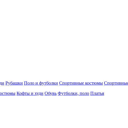
ди
Рубашки
Поло и футболки
Спортивные костюмы
Спортивны
остюмы
Кофты и худи
Обувь
Футболки, поло
Платья