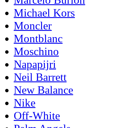
Michael Kors
Mоnсlеr
Montblanc
Moschino
Napapijri
Neil Barrett
New Balance
Nike
Off-White