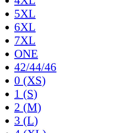
4XL
5XL
6XL
7XL
ONE
42/44/46
0 (XS)
1 (S)
2 (M)
3 (L)