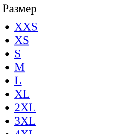
Размер
XXS
XS
S
M
L
XL
2XL
3XL