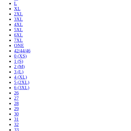
L
XL
2XL
3XL
4XL
5XL
6XL
7XL
ONE
42/44/46
0 (XS)
1 (S)
2 (M)
3 (L)
4 (XL)
5 (2XL)
6 (3XL)
26
27
28
29
30
31
32
33