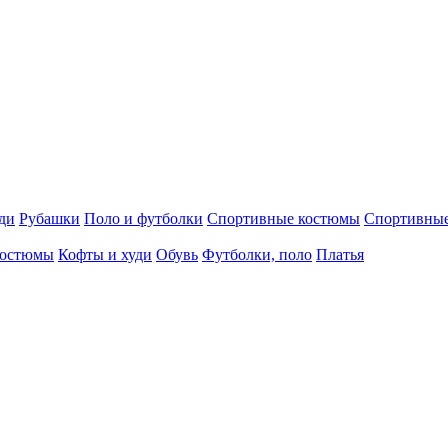
ди
Рубашки
Поло и футболки
Спортивные костюмы
Спортивны
остюмы
Кофты и худи
Обувь
Футболки, поло
Платья