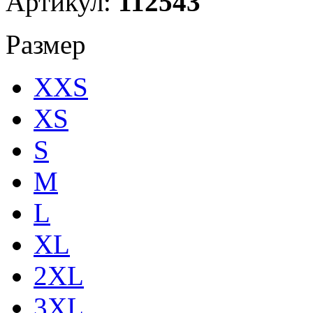
Артикул:
112543
Размер
XXS
XS
S
M
L
XL
2XL
3XL