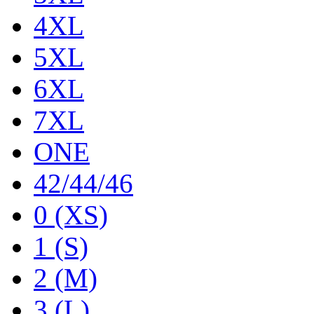
4XL
5XL
6XL
7XL
ONE
42/44/46
0 (XS)
1 (S)
2 (M)
3 (L)