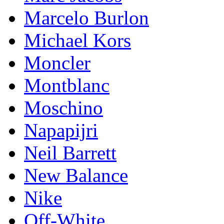
Marcelo Burlon
Michael Kors
Mоnсlеr
Montblanc
Moschino
Napapijri
Neil Barrett
New Balance
Nike
Off-White