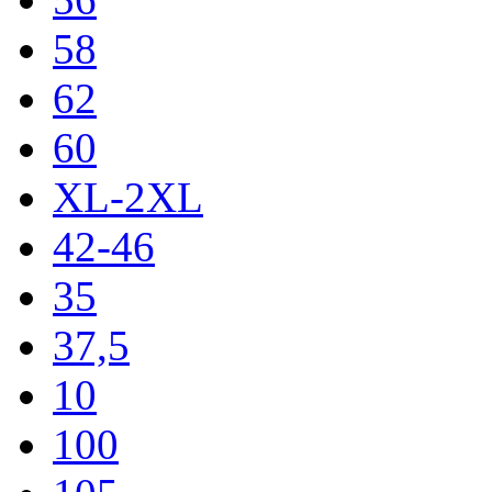
58
62
60
XL-2XL
42-46
35
37,5
10
100