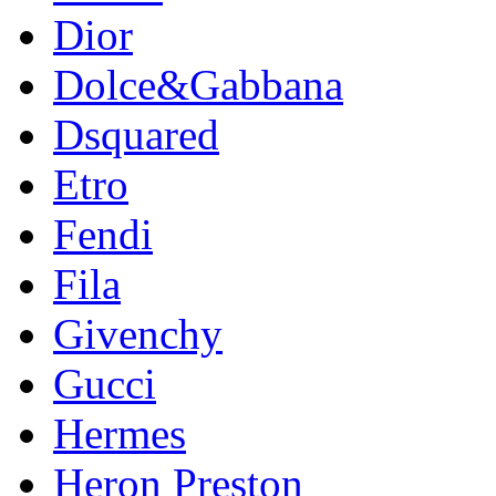
Dior
Dolce&Gabbana
Dsquared
Etro
Fendi
Fila
Givenchy
Gucci
Hermes
Heron Preston