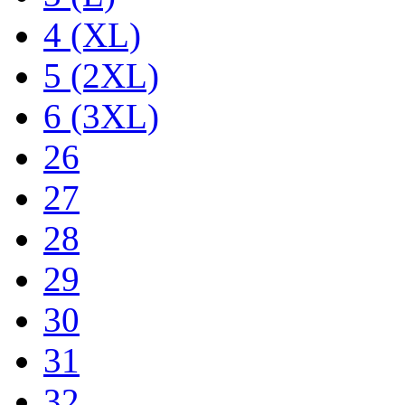
4 (XL)
5 (2XL)
6 (3XL)
26
27
28
29
30
31
32