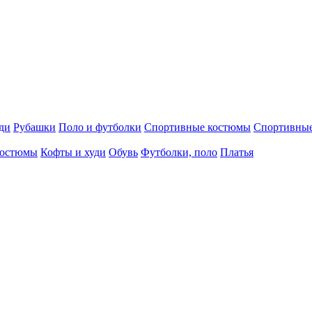
ди
Рубашки
Поло и футболки
Спортивные костюмы
Спортивны
остюмы
Кофты и худи
Обувь
Футболки, поло
Платья