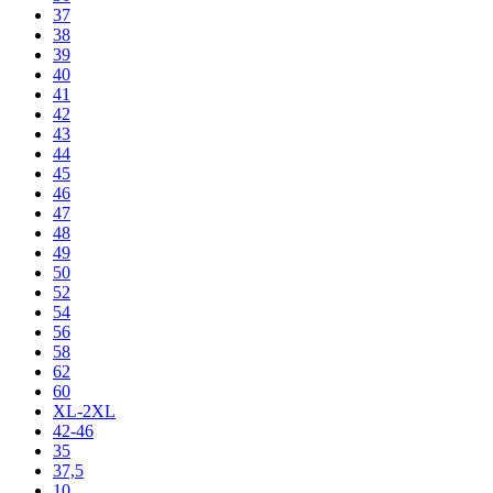
37
38
39
40
41
42
43
44
45
46
47
48
49
50
52
54
56
58
62
60
XL-2XL
42-46
35
37,5
10