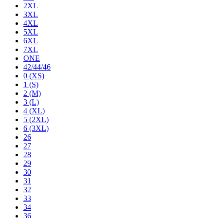
2XL
3XL
4XL
5XL
6XL
7XL
ONE
42/44/46
0 (XS)
1 (S)
2 (M)
3 (L)
4 (XL)
5 (2XL)
6 (3XL)
26
27
28
29
30
31
32
33
34
36