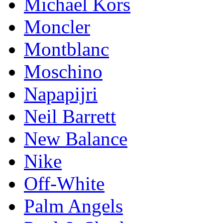
Michael Kors
Mоnсlеr
Montblanc
Moschino
Napapijri
Neil Barrett
New Balance
Nike
Off-White
Palm Angels