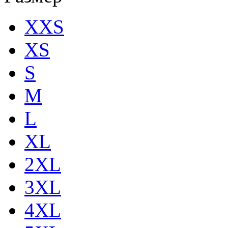
XXS
XS
S
M
L
XL
2XL
3XL
4XL