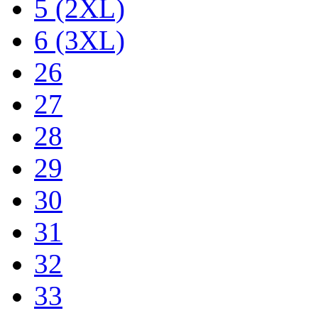
5 (2XL)
6 (3XL)
26
27
28
29
30
31
32
33