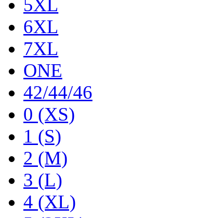
5XL
6XL
7XL
ONE
42/44/46
0 (XS)
1 (S)
2 (M)
3 (L)
4 (XL)