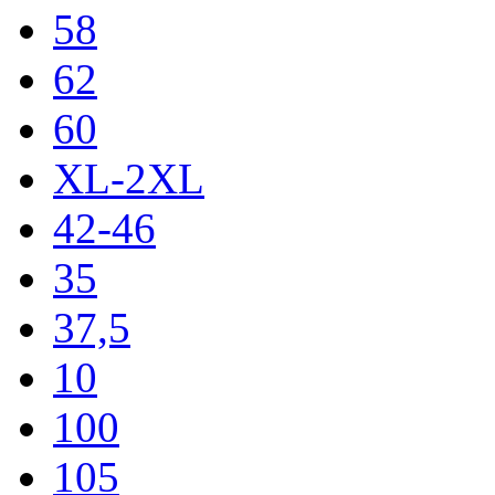
58
62
60
XL-2XL
42-46
35
37,5
10
100
105