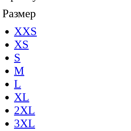
Размер
XXS
XS
S
M
L
XL
2XL
3XL