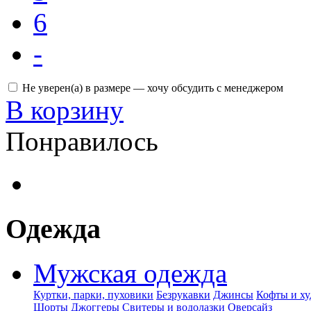
6
-
Не уверен(а) в размере — хочу обсудить с менеджером
В корзину
Понравилось
Одежда
Мужская одежда
Куртки, парки, пуховики
Безрукавки
Джинсы
Кофты и ху
Шорты
Джоггеры
Свитеры и водолазки
Оверсайз