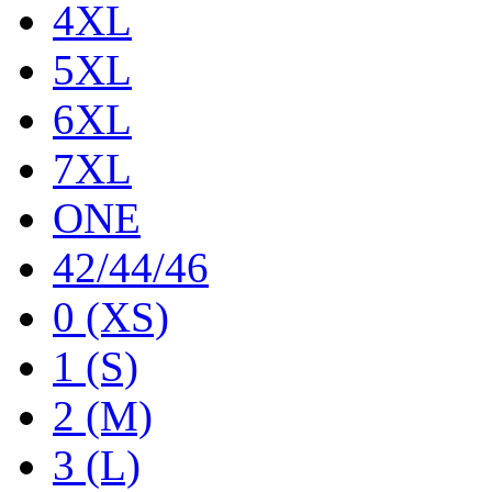
4XL
5XL
6XL
7XL
ONE
42/44/46
0 (XS)
1 (S)
2 (M)
3 (L)