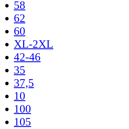
58
62
60
XL-2XL
42-46
35
37,5
10
100
105