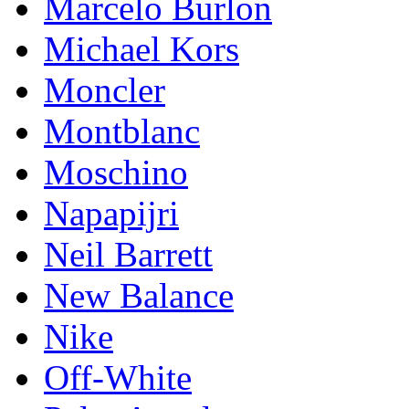
Marcelo Burlon
Michael Kors
Mоnсlеr
Montblanc
Moschino
Napapijri
Neil Barrett
New Balance
Nike
Off-White