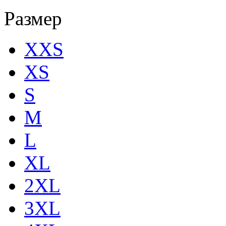
Размер
XXS
XS
S
M
L
XL
2XL
3XL