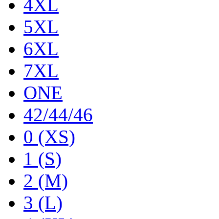
4XL
5XL
6XL
7XL
ONE
42/44/46
0 (XS)
1 (S)
2 (M)
3 (L)