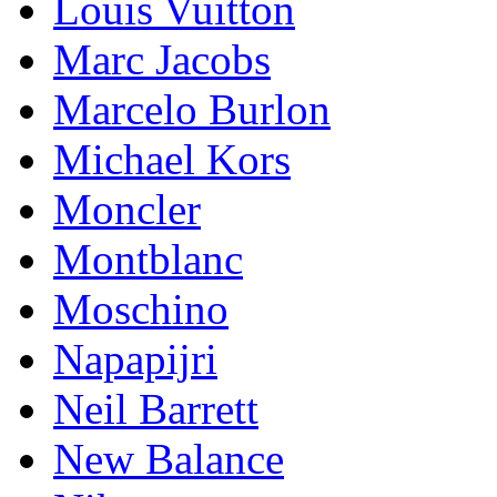
Lоuis Vuittоn
Marc Jacobs
Marcelo Burlon
Michael Kors
Mоnсlеr
Montblanc
Moschino
Napapijri
Neil Barrett
New Balance