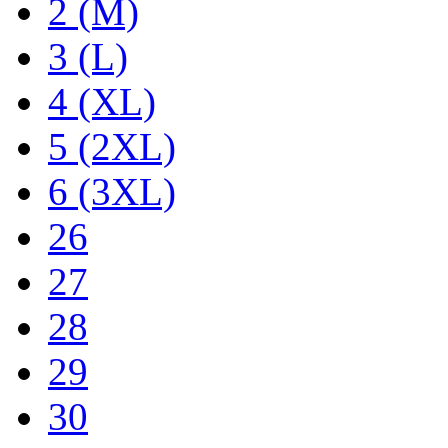
2 (M)
3 (L)
4 (XL)
5 (2XL)
6 (3XL)
26
27
28
29
30