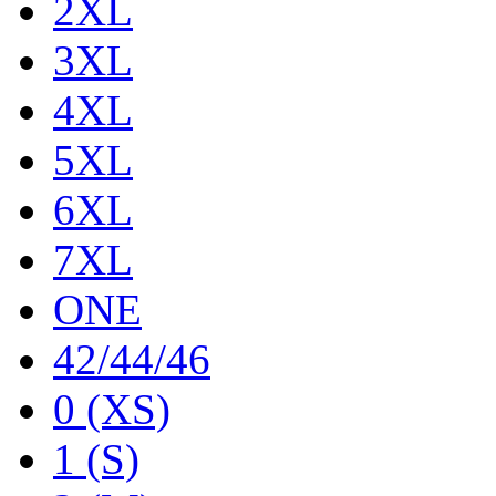
2XL
3XL
4XL
5XL
6XL
7XL
ONE
42/44/46
0 (XS)
1 (S)