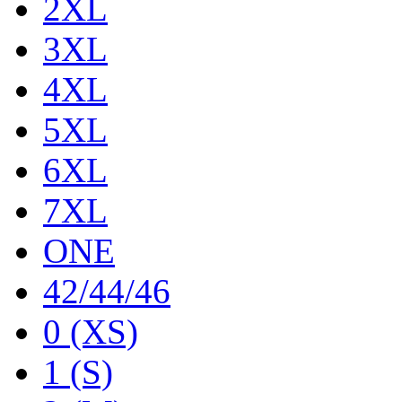
2XL
3XL
4XL
5XL
6XL
7XL
ONE
42/44/46
0 (XS)
1 (S)