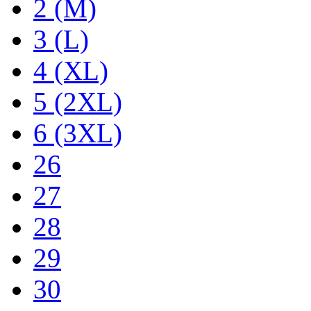
2 (M)
3 (L)
4 (XL)
5 (2XL)
6 (3XL)
26
27
28
29
30