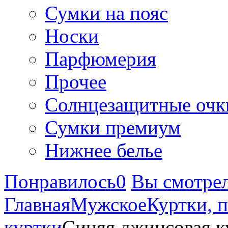
Сумки на пояс
Носки
Парфюмерия
Прочее
Солнцезащитные очк
Сумки премиум
Нижнее белье
Понравилось
0
Вы смотре
Главная
Мужское
Куртки, 
куртки
Синяя джинсовая ку