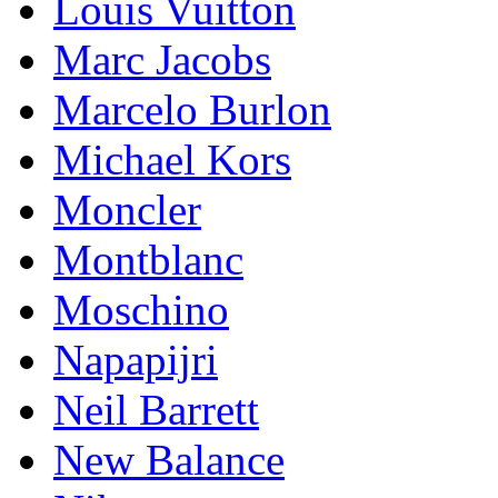
Lоuis Vuittоn
Marc Jacobs
Marcelo Burlon
Michael Kors
Mоnсlеr
Montblanc
Moschino
Napapijri
Neil Barrett
New Balance