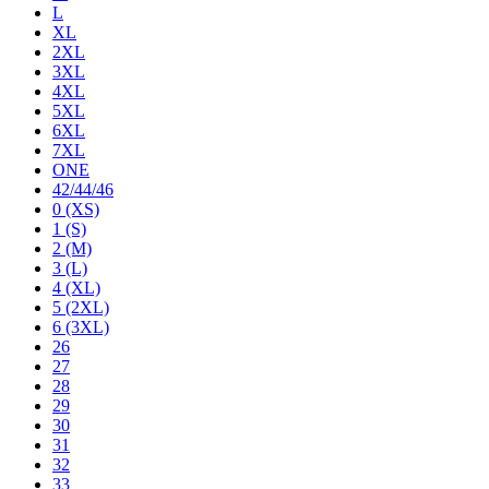
L
XL
2XL
3XL
4XL
5XL
6XL
7XL
ONE
42/44/46
0 (XS)
1 (S)
2 (M)
3 (L)
4 (XL)
5 (2XL)
6 (3XL)
26
27
28
29
30
31
32
33