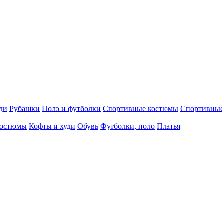
ди
Рубашки
Поло и футболки
Спортивные костюмы
Спортивны
остюмы
Кофты и худи
Обувь
Футболки, поло
Платья