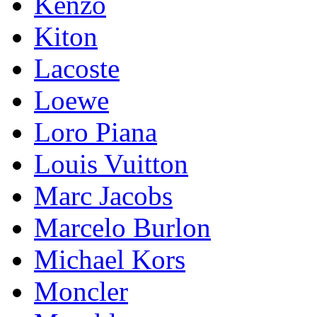
Kenzo
Kiton
Lacoste
Loewe
Loro Piana
Lоuis Vuittоn
Marc Jacobs
Marcelo Burlon
Michael Kors
Mоnсlеr