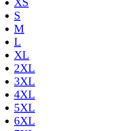
XS
S
M
L
XL
2XL
3XL
4XL
5XL
6XL