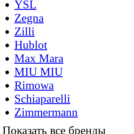
YSL
Zegna
Zilli
Hublot
Max Mara
MIU MIU
Rimowa
Schiaparelli
Zimmermann
Показать все бренды