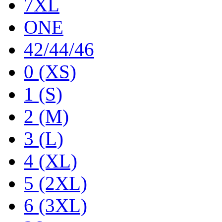
7XL
ONE
42/44/46
0 (XS)
1 (S)
2 (M)
3 (L)
4 (XL)
5 (2XL)
6 (3XL)