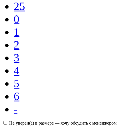
25
0
1
2
3
4
5
6
-
Не уверен(а) в размере — хочу обсудить с менеджером