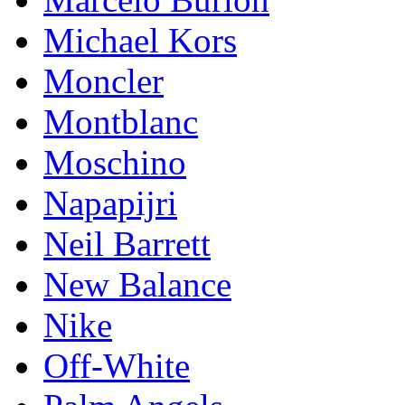
Michael Kors
Mоnсlеr
Montblanc
Moschino
Napapijri
Neil Barrett
New Balance
Nike
Off-White