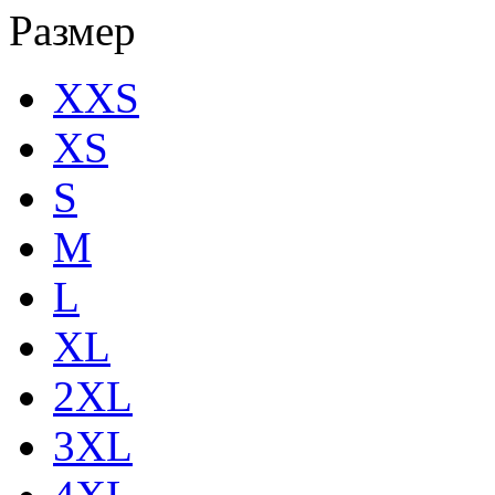
Размер
XXS
XS
S
M
L
XL
2XL
3XL