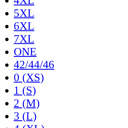
4XL
5XL
6XL
7XL
ONE
42/44/46
0 (XS)
1 (S)
2 (M)
3 (L)