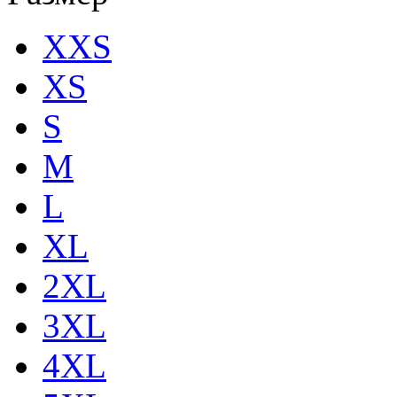
XXS
XS
S
M
L
XL
2XL
3XL
4XL