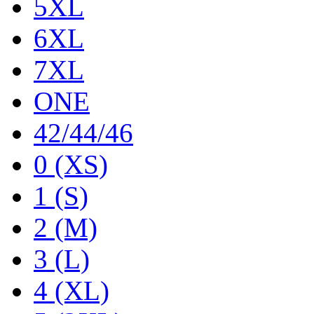
5XL
6XL
7XL
ONE
42/44/46
0 (XS)
1 (S)
2 (M)
3 (L)
4 (XL)