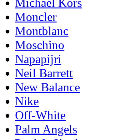
Michael Kors
Mоnсlеr
Montblanc
Moschino
Napapijri
Neil Barrett
New Balance
Nike
Off-White
Palm Angels