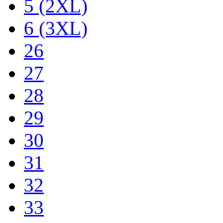
5 (2XL)
6 (3XL)
26
27
28
29
30
31
32
33