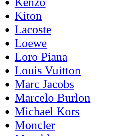
Kenzo
Kiton
Lacoste
Loewe
Loro Piana
Lоuis Vuittоn
Marc Jacobs
Marcelo Burlon
Michael Kors
Mоnсlеr