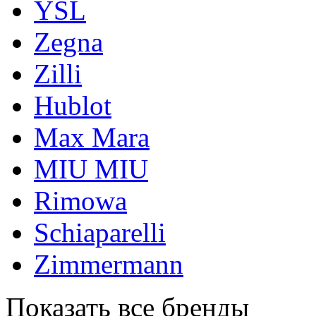
YSL
Zegna
Zilli
Hublot
Max Mara
MIU MIU
Rimowa
Schiaparelli
Zimmermann
Показать все бренды