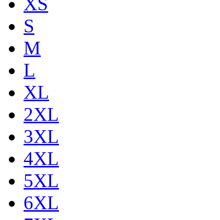
XS
S
M
L
XL
2XL
3XL
4XL
5XL
6XL