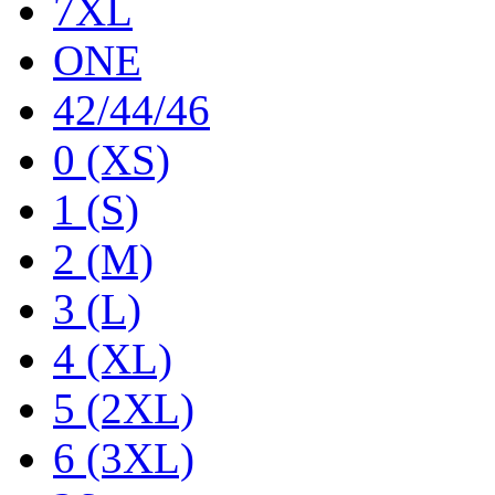
7XL
ONE
42/44/46
0 (XS)
1 (S)
2 (M)
3 (L)
4 (XL)
5 (2XL)
6 (3XL)