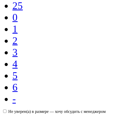
25
0
1
2
3
4
5
6
-
Не уверен(а) в размере — хочу обсудить с менеджером