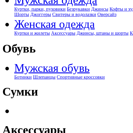
Куртки, парки, пуховики
Безрукавки
Джинсы
Кофты и ху
Шорты
Джоггеры
Свитеры и водолазки
Оверсайз
Женская одежда
Куртки и жилеты
Аксессуары
Джинсы, штаны и шорты
К
Обувь
Мужская обувь
Ботинки
Шлепанцы
Спортивные кроссовки
Сумки
Аксессуары