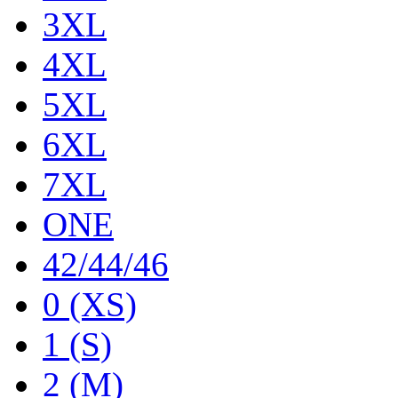
3XL
4XL
5XL
6XL
7XL
ONE
42/44/46
0 (XS)
1 (S)
2 (M)