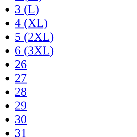
3 (L)
4 (XL)
5 (2XL)
6 (3XL)
26
27
28
29
30
31