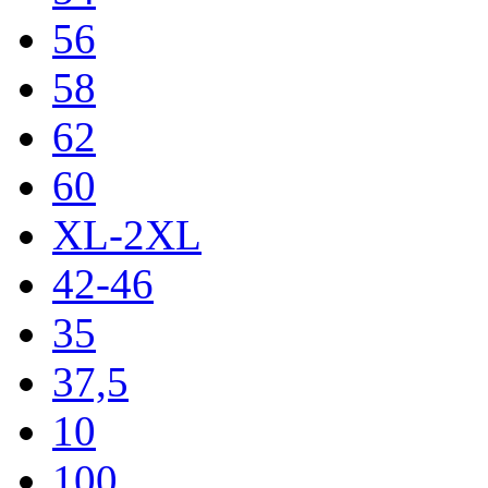
56
58
62
60
XL-2XL
42-46
35
37,5
10
100